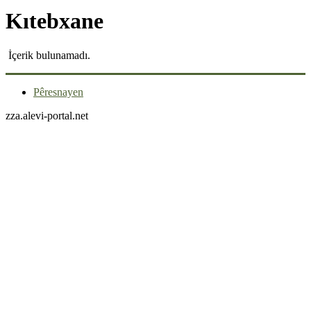
Kıtebxane
İçerik bulunamadı.
Pêresnayen
zza.alevi-portal.net