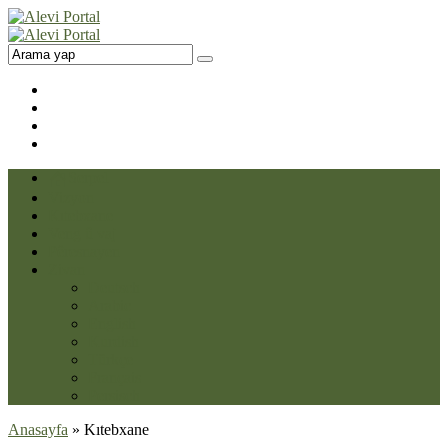
Serpel
Vizyon
Kıtebxane
Veng û vaj
Pêresnayen
Zivan
Deutsch
Arabic
English
Kurdish
Türkçe
Français
Persisch
Anasayfa
»
Kıtebxane